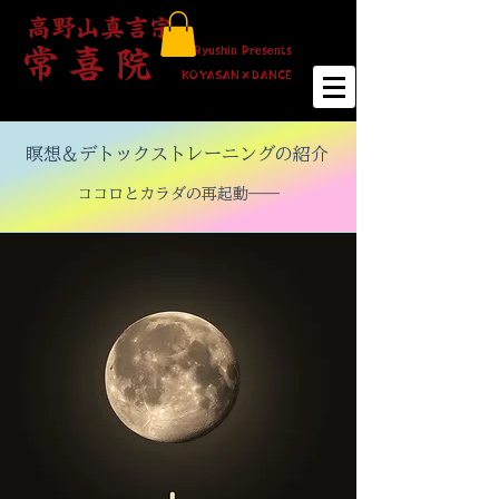
​高野山真言宗
Ryushin Presents
常 喜 院
KOYASAN×DANCE
瞑想＆デトックストレーニングの紹介
ココロとカラダの再起動――